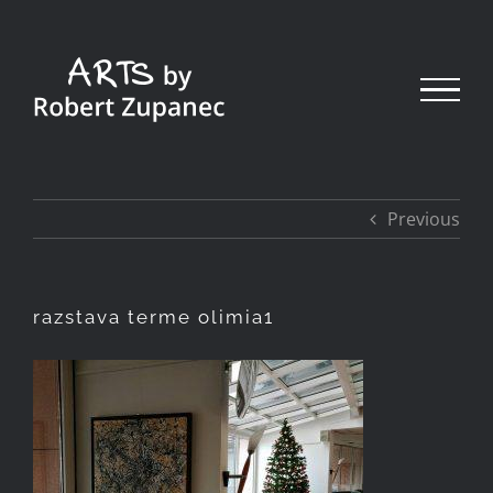
Skip
to
content
Previous
razstava terme olimia1