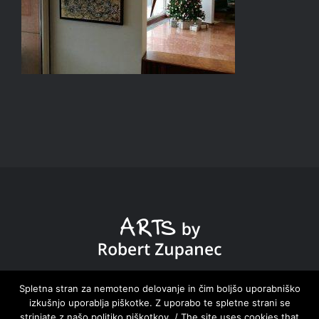
DOMOV HOME
|
ZBIRKE COLLECTIONS
|
NOVICE
Spletna stran za nemoteno delovanje in čim boljšo uporabniško
izkušnjo uporablja piškotke. Z uporabo te spletne strani se
NEWS
|
O MENI ABOUT ME
|
KONTAKT CONTACT
strinjate z našo politiko piškotkov. / The site uses cookies that