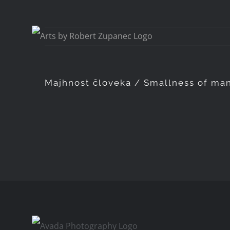
Skip
to
content
Majhnost človeka / Smallness of man