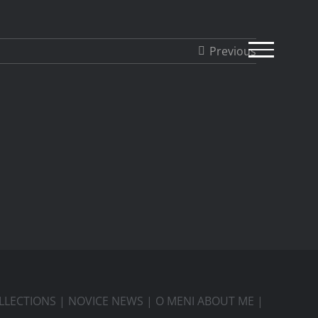
Previous
LLECTIONS
|
NOVICE NEWS
|
O MENI ABOUT ME
|