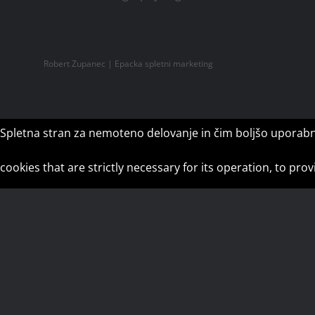
Robert Zupanec |
Epacka spletni marketing
Spletna stran za nemoteno delovanje in čim boljšo uporabnišk
cookies that are strictly necessary for its operation, to pr