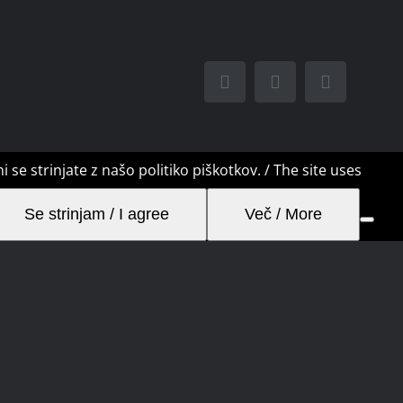
Facebook
Instagram
Email
e strinjate z našo politiko piškotkov. / The site uses
Se strinjam / I agree
Več / More