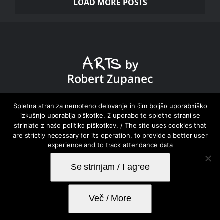
LOAD MORE POSTS
DOMOV HOME
|
ZBIRKE COLLECTIONS
|
NOVICE
Spletna stran za nemoteno delovanje in čim boljšo uporabniško
izkušnjo uporablja piškotke. Z uporabo te spletne strani se
NEWS
|
O MENI ABOUT ME
|
KONTAKT CONTACT
strinjate z našo politiko piškotkov. / The site uses cookies that
are strictly necessary for its operation, to provide a better user
experience and to track attendance data
Robert Zupanec |
Epacka spletni marketing
Se strinjam / I agree
Facebook
Instagram
Email
Več / More