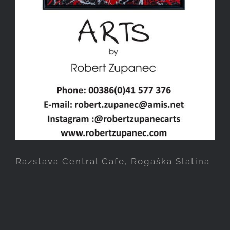
Razstava Central Cafe, Rogaška Slatina
Razstava Terme Olmia, Hotel
Rosa, od 15.novembra do