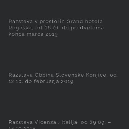
hotela Rogaška, od 06.01. do
predvidoma konca marca
Razstava v prostorih Grand hotela
2019
Rogaška, od 06.01. do predvidoma
konca marca 2019
Razstava Občina Slovenske
Konjice, od 12.10. do
februarja 2019
Razstava Občina Slovenske Konjice, od
12.10. do februarja 2019
Razstava Vicenza , Italija, od
29.09. – 14.10.2018
Razstava Vicenza , Italija, od 29.09. –
14.10.2018