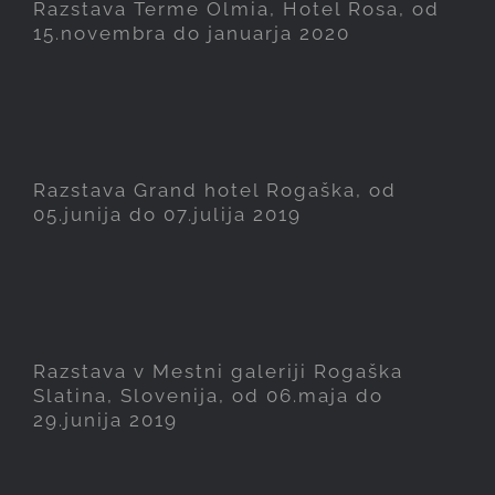
januarja 2020
Razstava Terme Olmia, Hotel Rosa, od
15.novembra do januarja 2020
Razstava Grand hotel
Rogaška, od 05.junija do
07.julija 2019
Razstava Grand hotel Rogaška, od
05.junija do 07.julija 2019
Razstava v Mestni galeriji
Rogaška Slatina, Slovenija,
od 06.maja do 29.junija 2019
Razstava v Mestni galeriji Rogaška
Slatina, Slovenija, od 06.maja do
29.junija 2019
Razstava v prostorih Grand