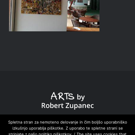
DOMOV HOME
|
ZBIRKE COLLECTIONS
|
NOVICE
Spletna stran za nemoteno delovanje in čim boljšo uporabniško
izkušnjo uporablja piškotke. Z uporabo te spletne strani se
NEWS
|
O MENI ABOUT ME
|
KONTAKT CONTACT
strinjate z našo politiko piškotkov. / The site uses cookies that