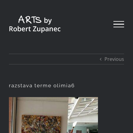
Skip
to
content
Previous
razstava terme olimia6