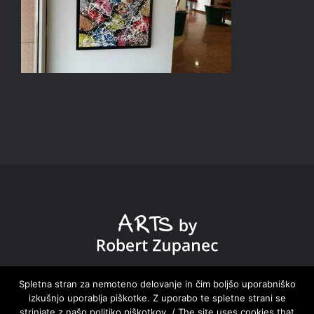
DOMOV HOME
|
ZBIRKE COLLECTIONS
|
NOVICE
Spletna stran za nemoteno delovanje in čim boljšo uporabniško
izkušnjo uporablja piškotke. Z uporabo te spletne strani se
NEWS
|
O MENI ABOUT ME
|
KONTAKT CONTACT
strinjate z našo politiko piškotkov. / The site uses cookies that