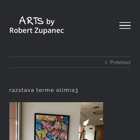
Skip
to
content
Previous
razstava terme olimia3